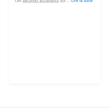
Les
secundo accédants
qui …
Lire la suite