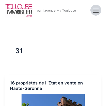
Aller
au
par l'agence My Toulouse
contenu
31
16 propriétés de l ‘Etat en vente en
Haute-Garonne