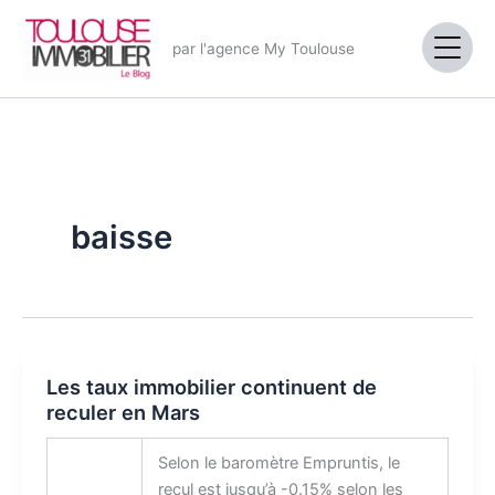
Aller
au
par l'agence My Toulouse
contenu
baisse
Les taux immobilier continuent de
reculer en Mars
Selon le baromètre Empruntis, le
recul est jusqu’à -0.15% selon les