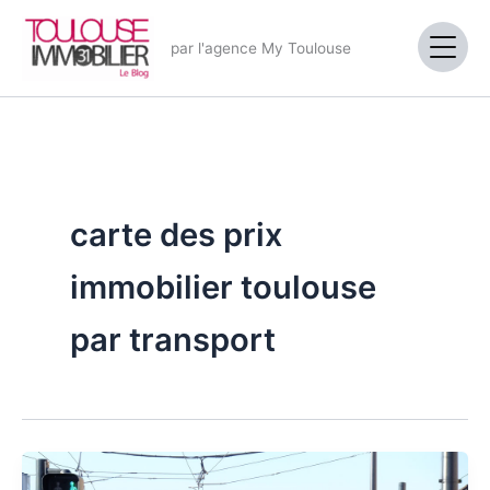
Aller
au
par l'agence My Toulouse
contenu
carte des prix
immobilier toulouse
par transport