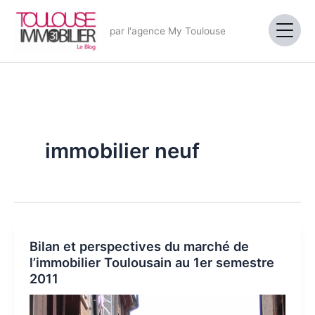
Aller
au
par l'agence My Toulouse
contenu
immobilier neuf
Bilan et perspectives du marché de
l’immobilier Toulousain au 1er semestre
2011