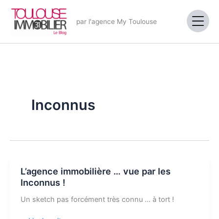
Aller
au
par l'agence My Toulouse
contenu
Inconnus
L’agence immobilière … vue par les
Inconnus !
Un sketch pas forcément très connu … à tort !