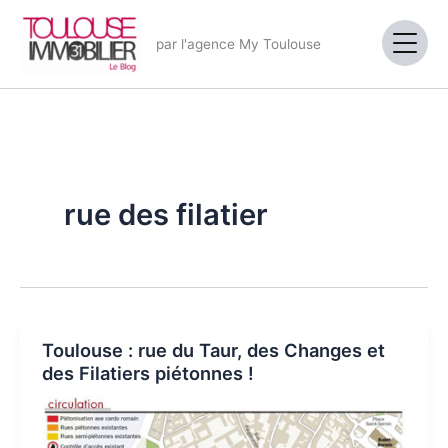
Aller
au
par l'agence My Toulouse
contenu
rue des filatier
Toulouse : rue du Taur, des Changes et
des Filatiers piétonnes !