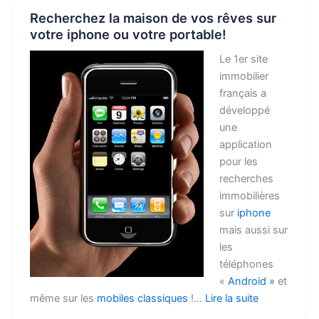
Recherchez la maison de vos rêves sur
votre iphone ou votre portable!
Le 1er site
immobilier
français a
développé
une
application
pour les
recherches
immobilières
sur
iphone
mais aussi sur
les
téléphones
«
Android »
et
même sur les
mobiles classiques
!…
Lire la suite