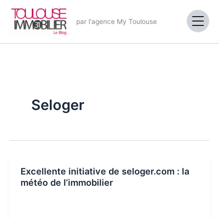
Aller
au
par l'agence My Toulouse
contenu
Seloger
Excellente initiative de seloger.com : la
météo de l’immobilier