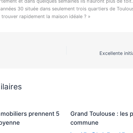
ement et dans quelques semaines ils n’auront plus de toit.
 années 30 située dans seulement trois quartiers de Toulo
et trouver rapidement la maison idéale ? »
ilaires
mmobiliers prennent 5
Grand Toulouse : les 
moyenne
commune