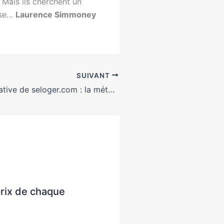
 Mais ils cherchent un
use…
Laurence Simmoney
SUIVANT
Excellente initiative de seloger.com : la météo de l’immobilier
prix de chaque