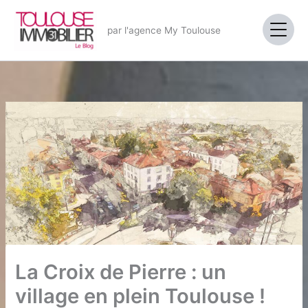
Aller
au
par l'agence My Toulouse
contenu
La Croix de Pierre : un
village en plein Toulouse !