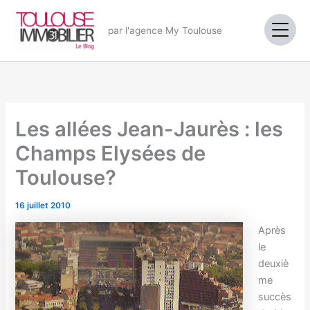
Aller
au
par l'agence My Toulouse
contenu
Les allées Jean-Jaurès : les
Champs Elysées de
Toulouse?
16 juillet 2010
Après
le
deuxiè
me
succès