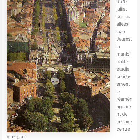
du 14
juillet
sur les
allées
jean
Jaurès,
la
munici
palité
étudie
sérieus
ement
le
réamén
ageme
nt de
cet axe
centre
ville-gare.