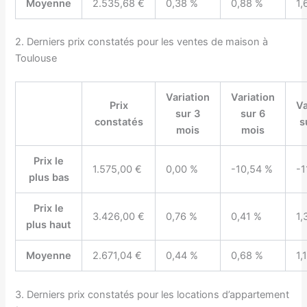
Moyenne
2.535,68 €
0,38 %
0,88 %
1,
2. Derniers prix constatés pour les ventes de maison à
Toulouse
Variation
Variation
Prix
Va
sur 3
sur 6
constatés
s
mois
mois
Prix le
1.575,00 €
0,00 %
-10,54 %
-1
plus bas
Prix le
3.426,00 €
0,76 %
0,41 %
1,
plus haut
Moyenne
2.671,04 €
0,44 %
0,68 %
1,
3. Derniers prix constatés pour les locations d’appartement