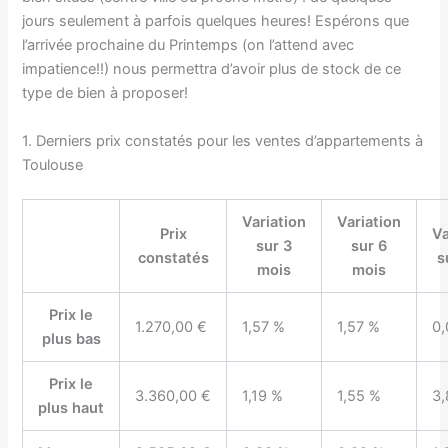
jours seulement à parfois quelques heures! Espérons que
l’arrivée prochaine du Printemps (on l’attend avec
impatience!!) nous permettra d’avoir plus de stock de ce
type de bien à proposer!
1. Derniers prix constatés pour les ventes d’appartements à
Toulouse
Variation
Variation
Prix
Va
sur 3
sur 6
constatés
s
mois
mois
Prix le
1.270,00 €
1,57 %
1,57 %
0,
plus bas
Prix le
3.360,00 €
1,19 %
1,55 %
3,
plus haut