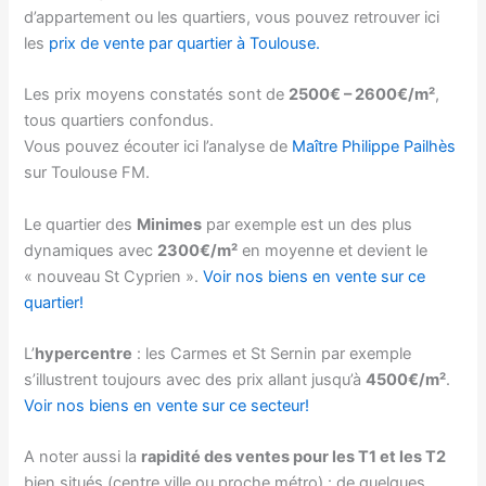
d’appartement ou les quartiers, vous pouvez retrouver ici
les
prix de vente par quartier à Toulouse.
Les prix moyens constatés sont de
2500€ – 2600€/m²
,
tous quartiers confondus.
Vous pouvez écouter ici l’analyse de
Maître Philippe Pailhès
sur Toulouse FM.
Le quartier des
Minimes
par exemple est un des plus
dynamiques avec
2300€/m²
en moyenne et devient le
« nouveau St Cyprien ».
Voir nos biens en vente sur ce
quartier!
L’
hypercentre
: les Carmes et St Sernin par exemple
s’illustrent toujours avec des prix allant jusqu’à
4500€/m²
.
Voir nos biens en vente sur ce secteur!
A noter aussi la
rapidité des ventes pour les T1 et les T2
bien situés (centre ville ou proche métro) : de quelques