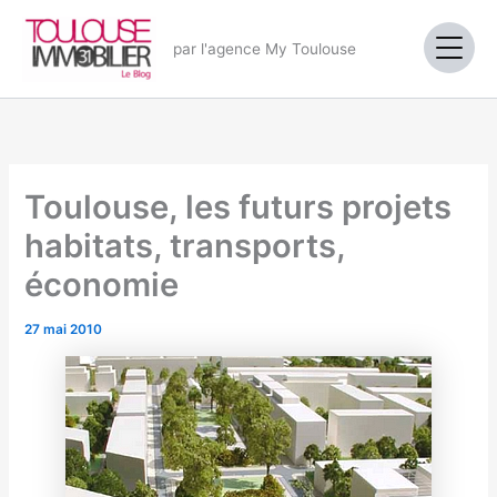
Aller
au
par l'agence My Toulouse
contenu
Toulouse, les futurs projets
habitats, transports,
économie
27 mai 2010