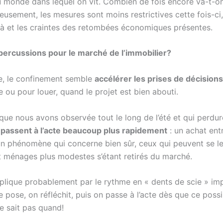
monde dans lequel on vit. Combien de fois encore va-t-on
eusement, les mesures sont moins restrictives cette fois-ci,
 là et les craintes des retombées économiques présentes.
épercussions pour le marché de l’immobilier?
e, le confinement semble
accélérer les prises de décisions
 ou pour louer, quand le projet est bien abouti.
que nous avons observée tout le long de l’été et qui perdure
s
passent à l’acte beaucoup plus rapidement
: un achat ent
un phénomène qui concerne bien sûr, ceux qui peuvent se le
 ménages plus modestes s’étant retirés du marché.
plique probablement par le rythme en « dents de scie » im
 pose, on réfléchit, puis on passe à l’acte dès que ce possib
e sait pas quand!