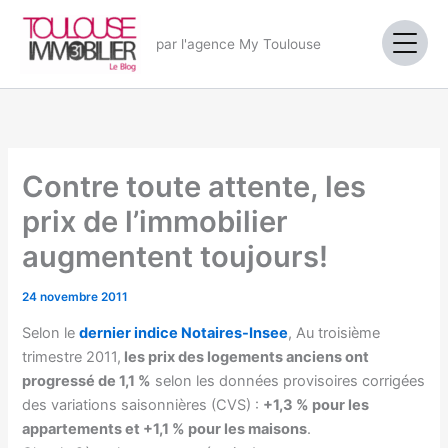
Aller
au
par l'agence My Toulouse
contenu
Contre toute attente, les
prix de l’immobilier
augmentent toujours!
24 novembre 2011
Selon le
dernier indice Notaires-Insee
, Au troisième
trimestre 2011,
les prix des logements anciens ont
progressé de 1,1 %
selon les données provisoires corrigées
des variations saisonnières (CVS) :
+1,3 % pour les
appartements et +1,1 % pour les maisons
.