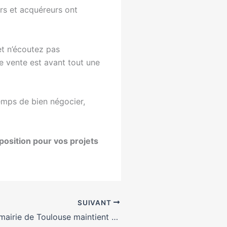
urs et acquéreurs ont
et n’écoutez pas
ne vente est avant tout une
temps de bien négocier,
sposition pour vos projets
SUIVANT
Flash info : La mairie de Toulouse maintient son prêt à taux 0% dans l’ancien