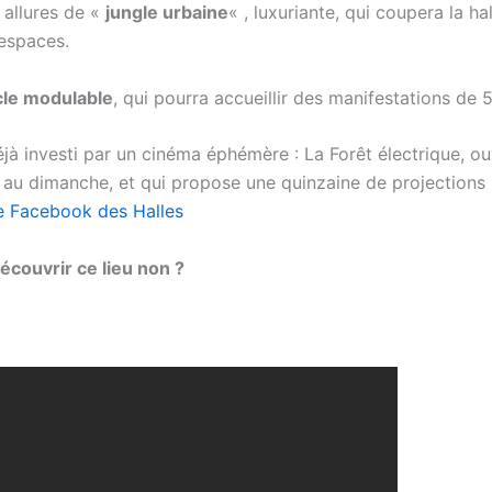
allures de «
jungle urbaine
« , luxuriante, qui coupera la ha
 espaces.
cle modulable
, qui pourra accueillir des manifestations de
déjà investi par un cinéma éphémère : La Forêt électrique, 
au dimanche, et qui propose une quinzaine de projections
 Facebook des Halles
couvrir ce lieu non ?