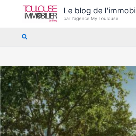
Aller
Le blog de l'immobi
au
par l'agence My Toulouse
contenu
Rechercher