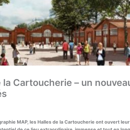
e la Cartoucherie – un nouvea
és
graphie MAP, les Halles de la Cartoucherie ont ouvert leur
otentiel de ce lieu extraordinaire, immense et tout en lo