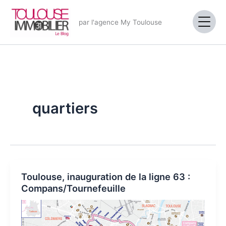
Aller
au
par l'agence My Toulouse
contenu
quartiers
Toulouse, inauguration de la ligne 63 :
Compans/Tournefeuille