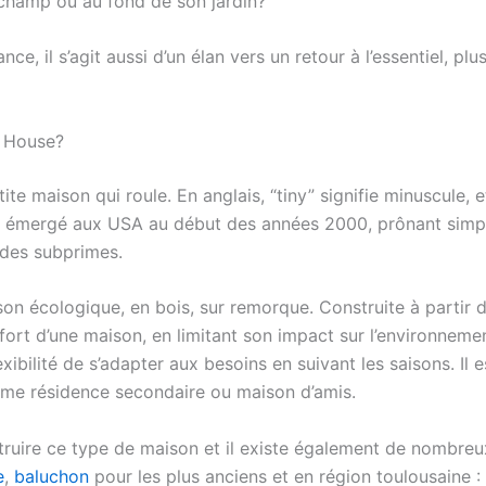
 champ ou au fond de son jardin?
ce, il s’agit aussi d’un élan vers un retour à l’essentiel, pl
y House?
ite maison qui roule. En anglais, “tiny” signifie minuscule, 
émergé aux USA au début des années 2000, prônant simplic
e des subprimes.
on écologique, en bois, sur remorque. Construite à partir de
nfort d’une maison, en limitant son impact sur l’environneme
exibilité de s’adapter aux besoins en suivant les saisons. Il e
omme résidence secondaire ou maison d’amis.
struire ce type de maison et il existe également de nombre
e
,
baluchon
pour les plus anciens et en région toulousaine :