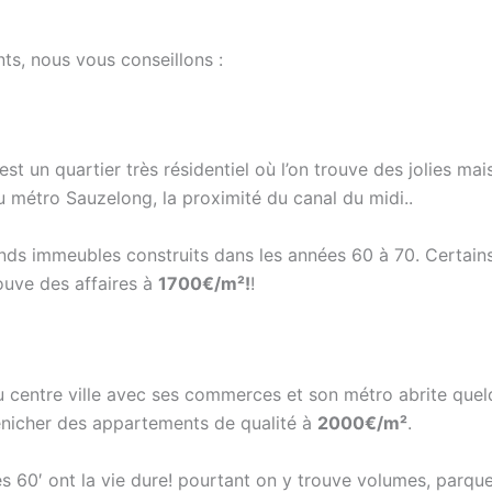
ts, nous vous conseillons :
’est un quartier très résidentiel où l’on trouve des jolies ma
 métro Sauzelong, la proximité du canal du midi..
ds immeubles construits dans les années 60 à 70. Certain
ouve des affaires à
1700€/m²!
!
u centre ville avec ses commerces et son métro abrite que
énicher des appartements de qualité à
2000€/m²
.
s 60′ ont la vie dure! pourtant on y trouve volumes, parquet