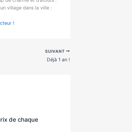
 village dans la ville :
cteur !
SUIVANT
Déjà 1 an !
prix de chaque