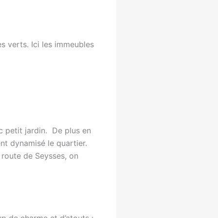
s verts. Ici les immeubles
 petit jardin. De plus en
ent dynamisé le quartier.
 route de Seysses, on
p de charme et d’atouts :