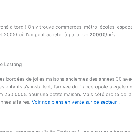
rché à tord ! On y trouve commerces, métro, écoles, espace
t 2005) où l’on peut acheter à partir de
2000€/m².
ne Lestang
rues bordées de jolies maisons anciennes des années 30 avec
es enfants s’y installent, l’arrivée du Cancéropole a égalem
m 250 000€ pour une petite maison. Mais côté droite de la
nnes affaires.
Voir nos biens en vente sur ce secteur !
omme Lardenne et Vieille-Toulouse!) , ce quartier a beaucou