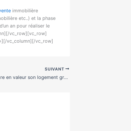
vente
immobilière
obilière etc..) et la phase
’un an pour réaliser le
umn][/vc_row][vc_row]
][/vc_column][/vc_row]
SUIVANT
Comment mettre en valeur son logement grâce aux meubles et aménagements?