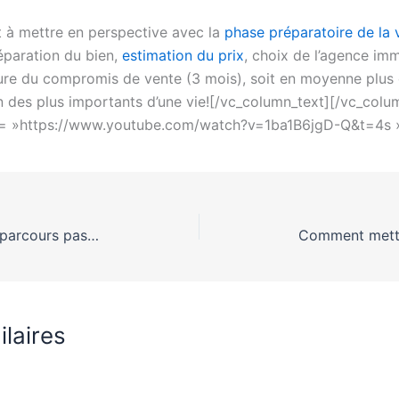
 à mettre en perspective avec la
phase préparatoire de la 
éparation du bien,
estimation du prix
, choix de l’agence imm
ure du compromis de vente (3 mois), soit en moyenne plus d
’un des plus importants d’une vie![/vc_column_text][/vc_col
nk= »https://www.youtube.com/watch?v=1ba1B6jgD-Q&t=4s »
Acheter un bien immobilier : le parcours pas à pas et les 5 étapes clés
ilaires