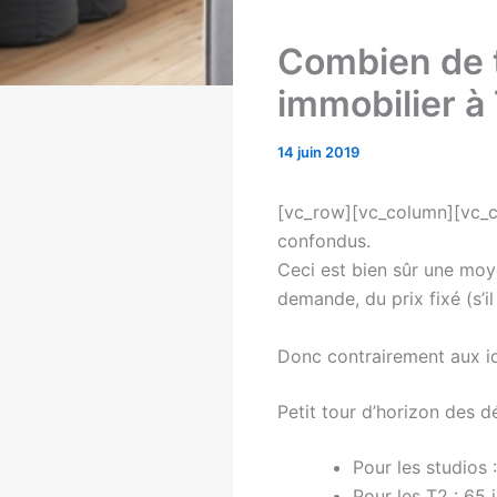
Combien de t
immobilier à
14 juin 2019
[vc_row][vc_column][vc_co
confondus.
Ceci est bien sûr une moye
demande, du prix fixé (s’il
Donc contrairement aux id
Petit tour d’horizon des 
Pour les studios
Pour les T2 : 65