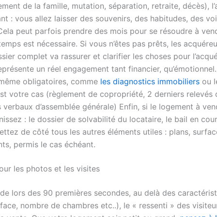
ment de la famille, mutation, séparation, retraite, décès), l
nt : vous allez laisser des souvenirs, des habitudes, des voi
a peut parfois prendre des mois pour se résoudre à vendr
temps est nécessaire. Si vous n’êtes pas prêts, les acquéreur
sier complet va rassurer et clarifier les choses pour l’acqu
eprésente un réel engagement tant financier, qu’émotionnel.
même obligatoires, comme
les diagnostics immobiliers
ou l
est votre cas (règlement de copropriété, 2 derniers relevés
s verbaux d’assemblée générale) Enfin, si le logement à ve
nissez : le dossier de solvabilité du locataire, le bail en cour
mettez de côté tous les autres éléments utiles : plans, surfa
ts, permis le cas échéant.
ur les photos et les visites
de lors des 90 premières secondes, au delà des caractéris
face, nombre de chambres etc..), le « ressenti » des visite