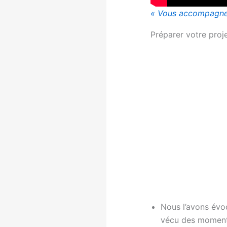
« Vous accompagner 
Préparer votre proj
Nous l’avons évo
vécu des moments