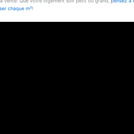
 la vente. Que votre logement soir petit ou grand,
pensez à l
iser chaque m²
!