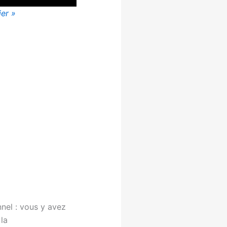
ier »
nel : vous y avez
la