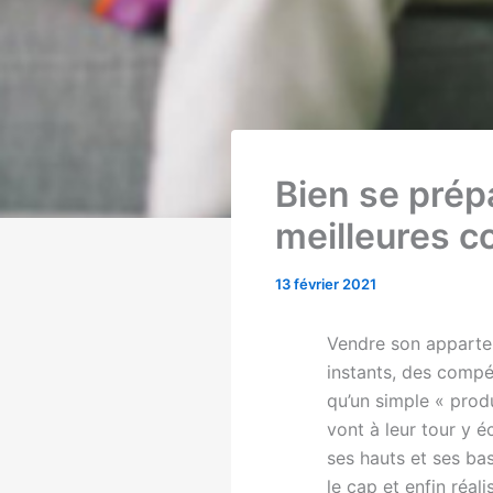
Bien se prép
meilleures c
13 février 2021
Vendre son appartem
instants, des compé
qu’un simple « prod
vont à leur tour y é
ses hauts et ses ba
le cap et enfin réali