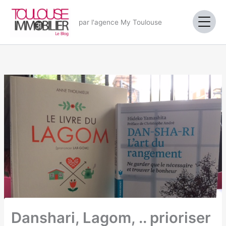
Aller
au
par l'agence My Toulouse
contenu
Danshari, Lagom, .. prioriser