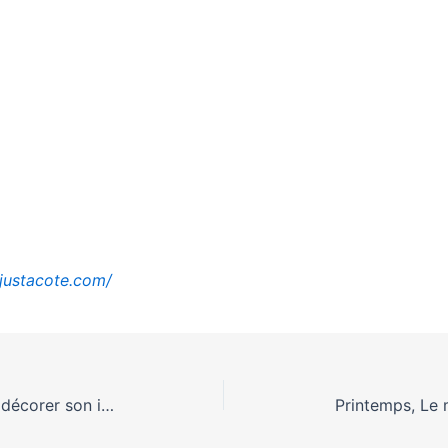
justacote.com/
Danshari, Lagom, .. prioriser et décorer son intérieur pour mieux vivre !