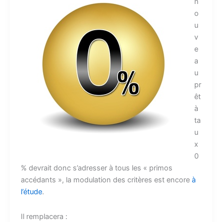
n
o
u
v
e
a
u
pr
êt
à
ta
u
x
0
% devrait donc s’adresser à tous les « primos
accédants », la modulation des critères est encore
à
l’étude
.
Il remplacera :