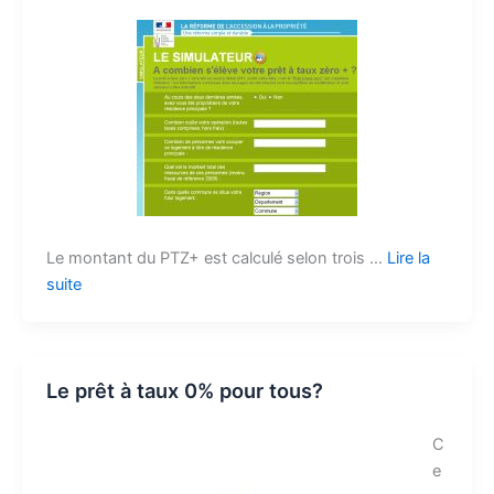
Le montant du PTZ+ est calculé selon trois …
Lire la
suite
Le prêt à taux 0% pour tous?
C
e