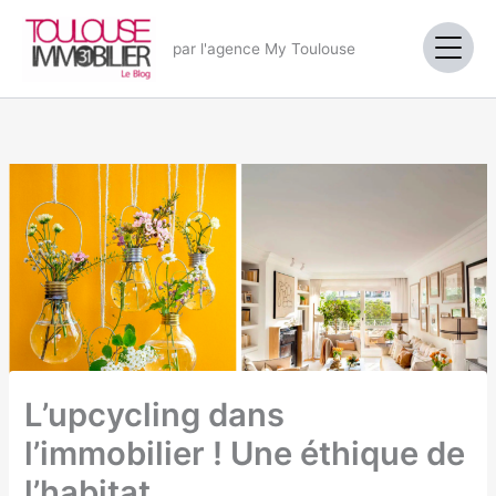
Aller
au
par l'agence My Toulouse
contenu
L’upcycling dans
l’immobilier ! Une éthique de
l’habitat