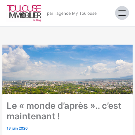
Aller
au
par l'agence My Toulouse
contenu
Le « monde d’après ».. c’est
maintenant !
18 juin 2020