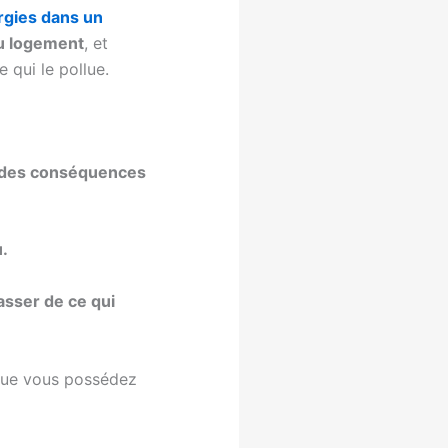
ergies dans un
du logement
, et
 qui le pollue.
a des conséquences
u.
asser de ce qui
 que vous possédez