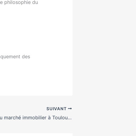
se philosophie du
niquement des
SUIVANT
Perspectives du marché immobilier à Toulouse, après le 3eme confinement